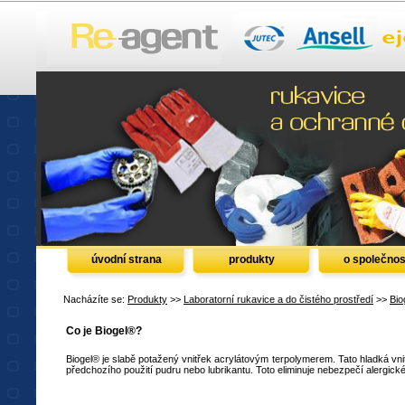
úvodní strana
produkty
o společnos
Nacházíte se:
Produkty
>>
Laboratorní rukavice a do čistého prostředí
>>
Bio
Co je Biogel®?
Biogel® je slabě potažený vnitřek acrylátovým terpolymerem. Tato hladká v
předchozího použití pudru nebo lubrikantu. Toto eliminuje nebezpečí alergic