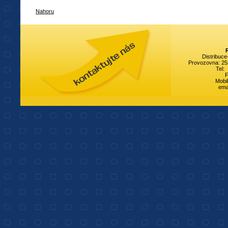
Nahoru
Distribuc
Provozovna: 253
Tel:
Mobi
emai